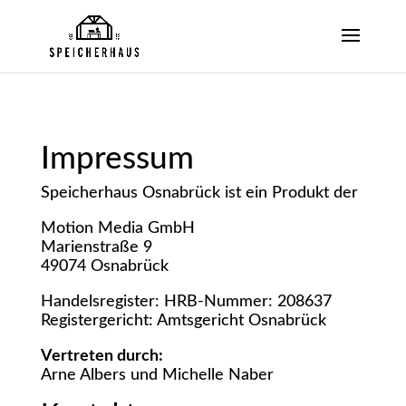
Impres­sum
Spei­cher­haus Osna­brück ist ein Pro­dukt der
Moti­on Media GmbH
Mari­en­stra­ße 9
49074 Osna­brück
Han­dels­re­gis­ter: HRB-Num­mer: 208637
Regis­ter­ge­richt: Amts­ge­richt Osnabrück
Ver­tre­ten durch:
Arne Albers und Michel­le Naber