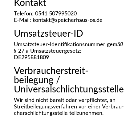
Kon­takt
Tele­fon: 0541 507995020
E‑Mail: kontakt@speicherhaus-os.de
Umsatz­steu­er-ID
Umsatz­steu­er-Iden­ti­fi­ka­ti­ons­num­mer gemäß
§ 27 a Umsatz­steu­er­ge­setz:
DE295881809
Verbraucher­streit­
beilegung /
Universalschlichtungsstelle
Wir sind nicht bereit oder ver­pflich­tet, an
Streit­bei­le­gungs­ver­fah­ren vor einer Ver­brau­
cher­schlich­tungs­stel­le teilzunehmen.